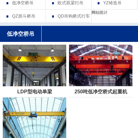
低净空桥吊
欧式双梁行吊
YZ铸造吊
网站统计
QZ抓斗桥吊
QD吊钩桥式行车
低净空桥吊
LDP型电动单梁
250吨低净空桥式起重机