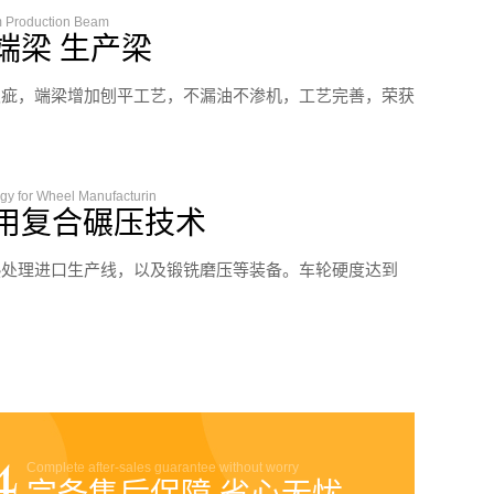
 Production Beam
端梁 生产梁
瑕疵，端梁增加刨平工艺，不漏油不渗机，工艺完善，荣获
y for Wheel Manufacturin
采用复合碾压技术
热处理进口生产线，以及锻铣磨压等装备。车轮硬度达到
Complete after-sales guarantee without worry