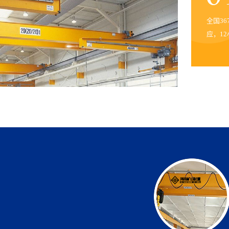
全国3
应，1