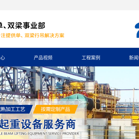
中心
产品视频
工程案例
新闻