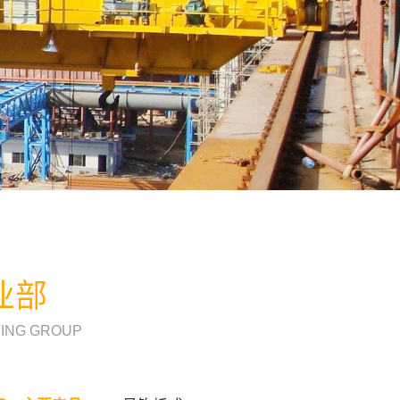
业部
TING GROUP