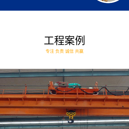
工程案例
专注 负责 诚信 共赢