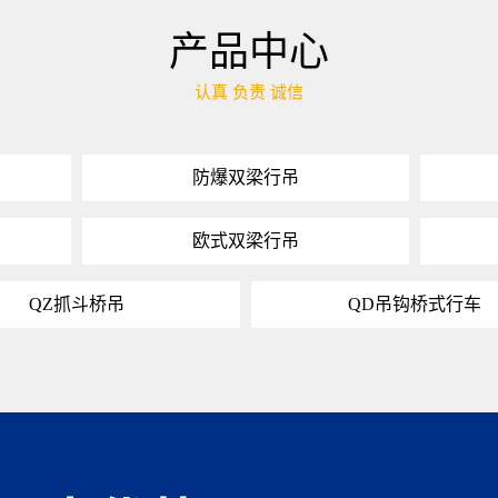
产品中心
认真 负责 诚信
防爆双梁行吊
欧式双梁行吊
QZ抓斗桥吊
QD吊钩桥式行车