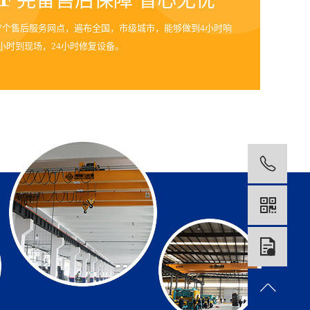
完备售后保障 省心无忧
67个售后服务网点，遍布全国，市级城市，能够做到4小时响
2小时到现场，24小时修复设备。
199
在