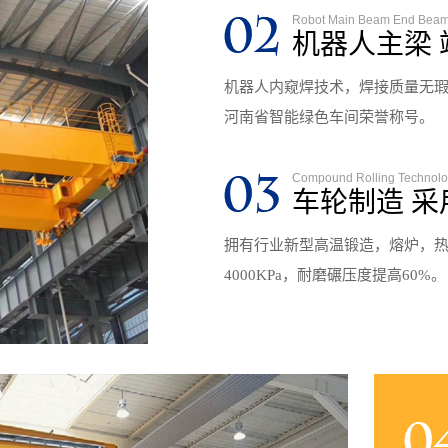
Robot Main Beam End Beam
机器人主梁 
机器人内窥焊技术，焊接质量无
河南省智能绿色车间荣誉称号。
Compound Rolling Technolog
车轮制造 
拥有行业新型高温锻造，熔炉，
4000KPa，耐磨碾压度提高60%。