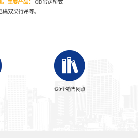
售。
主要产品：
QD吊钩桥式
,电磁双梁行吊等。
420个销售网点