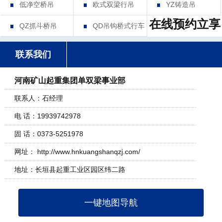
低净空桥吊
欧式双梁行吊
YZ铸造吊
在线预约立享
QZ抓斗桥吊
QD吊钩桥式行车
联系我们
河南矿山起重集团单双梁事业部
联系人：石经理
电 话：19939742978
固 话：0373-5251978
网址： http://www.hnkuangshanqzj.com/
地址：长垣县起重工业区园区纬二路
一键地图导航