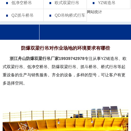
低净空桥吊
欧式双梁行吊
YZ铸造吊
网站统计
QZ抓斗桥吊
QD吊钩桥式行车
防爆双梁行吊对作业场地的环境要求有哪些
浙江舟山防爆双梁行吊厂家19939742978
专注从事YZ铸造吊、欧
式双梁行吊、低净空桥吊、防爆双梁行吊、抓斗桥吊、桥式行吊等起
重设备的生产与销售服务。齐全的设备，多样的型号，可让客户有更
多选择空间。