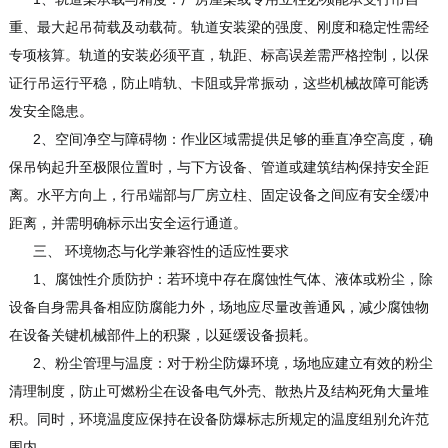
重、最大起吊荷载及动载荷。轨道安装梁的强度、刚度和稳定性需经
专项核算。轨道的安装必须平直，轨距、标高误差需严格控制，以保
证行吊运行平稳，防止啃轨、卡阻或异常振动，这些机械故障可能诱
发安全隐患。
2、空间净空与障碍物：作业区域需提供足够的垂直净空高度，确
保吊钩起升至极限位置时，与下方设备、管道或建筑结构保持安全距
离。水平方向上，行吊端部与厂房立柱、固定设备之间应有安全缓冲
距离，并需明确标示出安全运行通道。
三、 环境物态与化学兼容性的适应性要求
1、腐蚀性介质防护：若环境中存在腐蚀性气体、液体或粉尘，除
设备自身需具备相应防腐能力外，场地应尽量改善通风，减少腐蚀物
在设备关键机械部件上的积聚，以延缓设备损耗。
2、粉尘管理与温度：对于粉尘防爆环境，场地应建立有效的粉尘
清理制度，防止可燃粉尘在设备电气外壳、散热片及结构死角大量堆
积。同时，环境温度应保持在设备防爆标志所规定的温度组别允许范
围内。