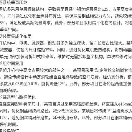
系统垂直压缩
多采用单层缠绕结构，导致卷筒直径与钢丝绳直径比≥25，占用高度
0%，同时通过优化钢丝绳排布算法，确保两层钢丝绳受力均匀，避免咬绳
8%，满足轻载高频场景需求。此外，部
分项目采用扁平化卷筒设计，将卷
垂直空间。
装置集成化布局
机构中，电机、减速器、制动器多为独立模块，轴向长度占比较大。某项
减速器，使轴向尺寸缩短35%。同时，通过优化电机散热结构，将制动
单元顶部加装可拆卸式检修盖，维护时无需拆卸整个机构，单次检修时间从
组空间复用
升机构中高度占用较大的部件之一。某项目采用“动定滑轮交错嵌套”
，避免传统设计中动定滑轮组垂直堆叠导致的空间浪费。经仿真分析，该
系数从0.03降至0.015，能耗降低12%。此外，部分项目在滑轮组两
部的积聚。
绳选型与路径优化
直接影响卷筒尺寸，某项目通过采用高强度钢丝绳，将直径从φ16mm减
。同时，优化钢丝绳绕绳路径，减少弯折次数。某项目将传统“S”型绕绳改
升至178°，避免钢丝绳局部磨损，延长使用寿命。此外，部分项目在钢丝
停机时间。
效果验证