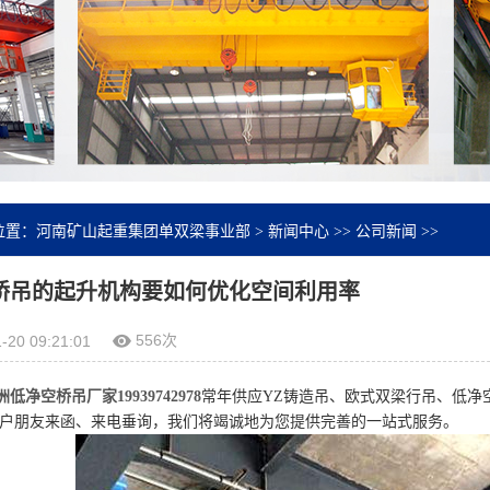
位置：
河南矿山起重集团单双梁事业部
>
新闻中心
>>
公司新闻
>>
桥吊的起升机构要如何优化空间利用率
556次
-20 09:21:01
低净空桥吊厂家19939742978
常年供应YZ铸造吊、欧式双梁行吊、低净
户朋友来函、来电垂询，我们将竭诚地为您提供完善的一站式服务。