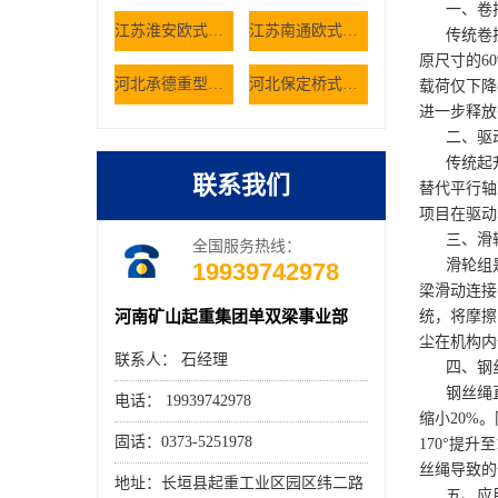
一、卷扬
江苏淮安欧式双梁起重机轨道铺设有哪些规范 欧式行吊厂家
江苏南通欧式双梁起重机空载抖动是什么原因 欧式行吊厂家
传统卷扬机
原尺寸的6
河北承德重型车间选用桥式起重机有哪些核心考量因素
河北保定桥式起重机如何解决仓储大件货物的搬运难题
载荷仅下降
进一步释放
二、驱动
传统起升
联系我们
替代平行轴
项目在驱动
三、滑轮
全国服务热线：
滑轮组是起
19939742978
梁滑动连接
河南矿山起重集团单双梁事业部
统，将摩擦
尘在机构内
联系人： 石经理
四、钢丝
钢丝绳直径
电话： 19939742978
缩小20%
固话：0373-5251978
170°提
丝绳导致的
地址：长垣县起重工业区园区纬二路
五、应用