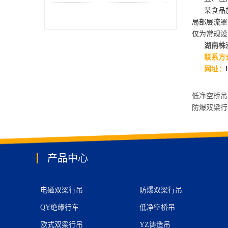
某食品加工
局部层流罩
仅为常规设计
湖南株
联系方式：
网址：
低净空桥吊
防爆双梁
产品中心
电磁双梁行吊
防爆双梁行吊
QY绝缘行车
低净空桥吊
欧式双梁行吊
YZ铸造吊