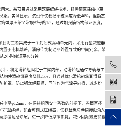
空间大。某项目通过采用双层缠绕技术，将卷筒直径缩小至
现象。实测显示，该设计使卷扬系统高度降低40%，但额定
筒壁厚压缩至常规型号的1/2，通过加强筋结构保证强度，
目将三者集成于一个封闭式驱动单元内，采用行星减速器
器内置于电机端盖，消除传统制动器外置导致的空间冗余。某
2小时缩短至40分钟。
199
设计，将定滑轮组固定于主梁内部，动滑轮组通过导轨与主
结构使滑轮组高度降低25%，且通过优化滑轮轴承润滑系
侧加装防护罩，防止钢丝绳脱槽，同时作为气流导向板，减少粉
在
小至φ12mm，在保持相同安全系数的前提下，卷筒直径
为“Z”型绕绳，配合可调式压绳器，使钢丝绳与卷筒接触角从
绳表面涂覆耐磨涂层，进一步降低摩擦损耗，减少因频繁更换钢