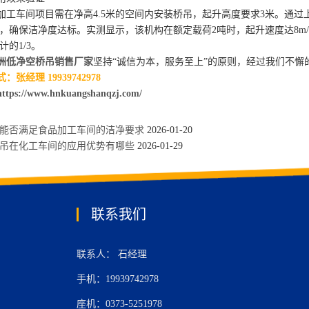
车间项目需在净高4.5米的空间内安装桥吊，起升高度要求3米。通过上
，确保洁净度达标。实测显示，该机构在额定载荷2吨时，起升速度达8m/
的1/3。
洲低净空桥吊销售厂家
坚持“诚信为本，服务至上”的原则，经过我们不
张经理 19939742978
https://www.hnkuangshanqzj.com/
能否满足食品加工车间的洁净要求
2026-01-20
行吊在化工车间的应用优势有哪些
2026-01-29
联系我们
联系人： 石经理
手机：19939742978
座机：0373-5251978