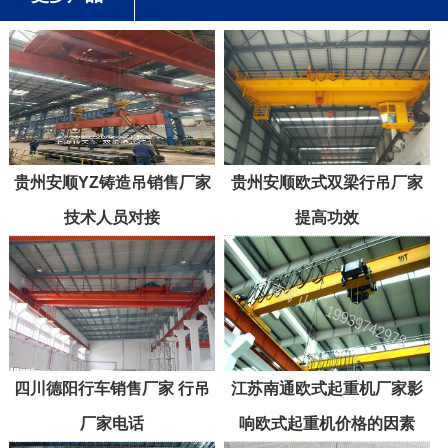
贵州安顺YZ铸造吊销售厂家
贵州安顺欧式双梁行吊厂家
技术人员对接
提高功效
四川德阳行车销售厂家 行吊
江苏南通欧式起重机厂家影
厂家电话
响欧式起重机价格的因素