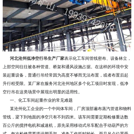
河北沧州低净空行吊生产厂家
表示化工车间管线密布、设备林立，
上部空间往往被各种管道、桥架和通风设施占据。在这样的环境中安
装起重设备，普通行吊经常因为高度不够而无法布置，或者布置后起
升行程受限。某厂家在服务河北沧州地区多个化工项目时发现，低净
空行吊在这类场景中展现出明显的适用性。
一、化工车间起重作业的常见难题
某沧州化工企业的一个中间体车间，厂房顶部遍布蒸汽管道和物料
管线，梁下到地面的净空只有不到四米。该车间需要定期检修重达数
百公斤的搅拌电机和减速机，原先采用移动式吊车配合手动葫芦的方
式，每次检修需要搭设脚手架，准备工作耗时较长，而且吊点位置受