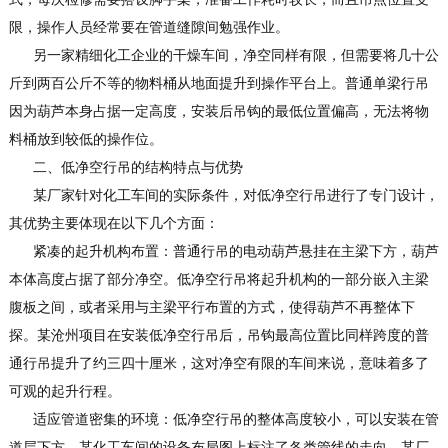
限，操作人员经常要在管道缝隙间勉强作业。
另一家精细化工企业的干燥车间，净空同样有限，但需要将几十公
斤到两百公斤不等的物料桶从地面提升到操作平台上。普通单梁行吊
因为葫芦本身占据一定高度，安装后吊钩的最低位置偏高，无法将物
料桶放到较低的操作位。
二、低净空行吊的结构特点与优势
某厂家针对化工车间的实际条件，对低净空行吊进行了专门设计，
其优势主要体现在以下几个方面：
紧凑的起升机构布置：普通行吊的电动葫芦悬挂在主梁下方，葫芦
本体高度占据了部分净空。低净空行吊将起升机构的一部分嵌入主梁
腹板之间，或者采用与主梁平行布置的方式，使得葫芦不再整体下
探。某沧州项目在安装低净空行吊后，吊钩最高位置比同样跨度的普
通行吊提升了约三四十厘米，这对净空有限的车间来说，意味着多了
可观的起升行程。
适应管道密集的环境：低净空行吊的整体高度较小，可以安装在管
道层下方。某化工车间的设备布局图上标注了各类管线的走向，某厂