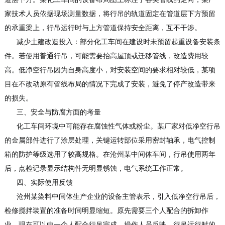
家技术人员依据现场测量数据，将行吊的轨道固定在管道层下方预留
的承重梁上，行吊运行时与上方管道保持安全距离，互不干涉。
减少土建改造投入：部分化工车间在建设时未预留起重设备安装条
件。若使用普通行吊，可能需要抬高屋顶或迁移管线，改造费用较
高。低净空行吊因为自身高度小，对安装空间的要求相对较低，某项
目在不改动原有管线布局的情况下完成了安装，避免了停产改造带来
的损失。
三、安全与防腐方面的考量
化工车间环境中可能存在腐蚀性气体或粉尘。某厂家对低净空行吊
的金属部件进行了涂层处理，关键运转部位采用密封轴承，电气控制
箱的防护等级选用了较高规格。在沧州某中间体车间，行吊使用两年
后，点检记录显示结构件无明显锈蚀，电气系统工作正常。
四、实际使用反馈
沧州某染料中间体生产企业的设备主管表示，引入低净空行吊后，
检修搅拌装置的准备时间明显缩短。原先需要三个人配合的拆卸作
业，现在可以由一个人配合行吊完成。操作人员反映，行吊运行时的