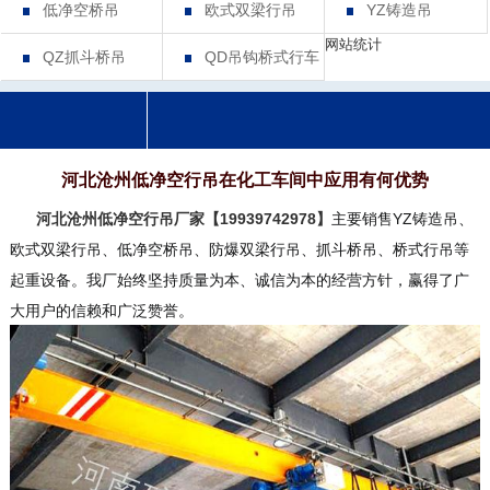
低净空桥吊
欧式双梁行吊
YZ铸造吊
网站统计
QZ抓斗桥吊
QD吊钩桥式行车
河北沧州低净空行吊在化工车间中应用有何优势
河北沧州低净空行吊厂家【19939742978】
主要销售YZ铸造吊、
欧式双梁行吊、低净空桥吊、防爆双梁行吊、抓斗桥吊、桥式行吊等
起重设备。我厂始终坚持质量为本、诚信为本的经营方针，赢得了广
大用户的信赖和广泛赞誉。