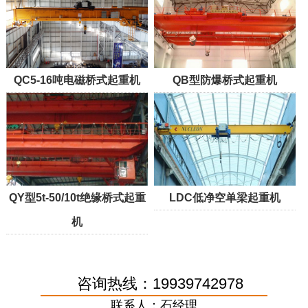
QC5-16吨电磁桥式起重机
QB型防爆桥式起重机
QY型5t-50/10t绝缘桥式起重
LDC低净空单梁起重机
机
咨询热线：19939742978
联系人：石经理