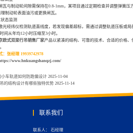
与制动轮间隙需保持在0.8-1mm，某项目通过定期检查并调整弹簧压
需清理制动轮表面油污或更换闸瓦。
状态监测
光经纬仪检测轨道直线度，若发现偏差超标，需通过调整轨道压板或局部
时间从年均12小时压缩至3小时。
京欧式双梁行吊销售厂家
产品以紧凑的结构、可靠的技术、合适的价格、
。
张经理 19939742978
https://www.hnkuangshanqzj.com/
的小车轨道如何防跑偏设计
2025-11-04
行吊的结构设计有哪些独特优势
2025-11-14
联系我们
联系人： 石经理