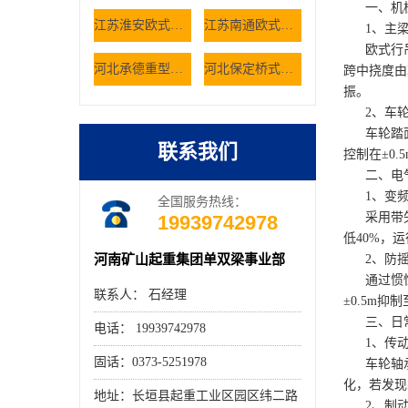
一、机械
江苏淮安欧式双梁起重机轨道铺设有哪些规范 欧式行吊厂家
江苏南通欧式双梁起重机空载抖动是什么原因 欧式行吊厂家
1、主梁
欧式行吊主
河北承德重型车间选用桥式起重机有哪些核心考量因素
河北保定桥式起重机如何解决仓储大件货物的搬运难题
跨中挠度由
振。
2、车轮
车轮踏面需
联系我们
控制在±0
二、电气
1、变频
全国服务热线：
采用带矢
19939742978
低40%，
河南矿山起重集团单双梁事业部
2、防摇
通过惯性传
联系人： 石经理
±0.5m抑
三、日常
电话： 19939742978
1、传动
固话：0373-5251978
车轮轴承、
化，若发现
地址：长垣县起重工业区园区纬二路
2、制动