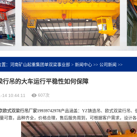
位置：
河南矿山起重集团单双梁事业部
>
新闻中心
>>
公司新闻
>>
梁行吊的大车运行平稳性如何保障
607次
-14 10:44:11
欧式双梁行吊厂家19939742978
产品涵盖：YZ铸造吊、欧式双梁行吊、
量可靠，品种齐全，价格合理，售后服务周到，可根据客户需求，设计各