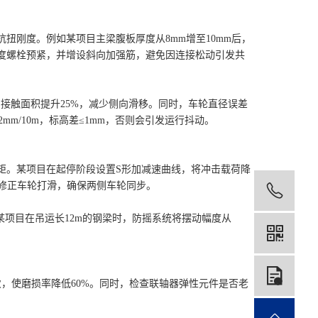
刚度。例如某项目主梁腹板厚度从8mm增至10mm后，
用高强度螺栓预紧，并增设斜向加强筋，避免因连接松动引发共
接触面积提升25%，减少侧向滑移。同时，车轮直径误差
mm/10m，标高差≤1mm，否则会引发运行抖动。
。某项目在起停阶段设置S形加减速曲线，将冲击载荷降
动修正车轮打滑，确保两侧车轮同步。
199
项目在吊运长12m的钢梁时，防摇系统将摆动幅度从
在
使磨损率降低60%。同时，检查联轴器弹性元件是否老