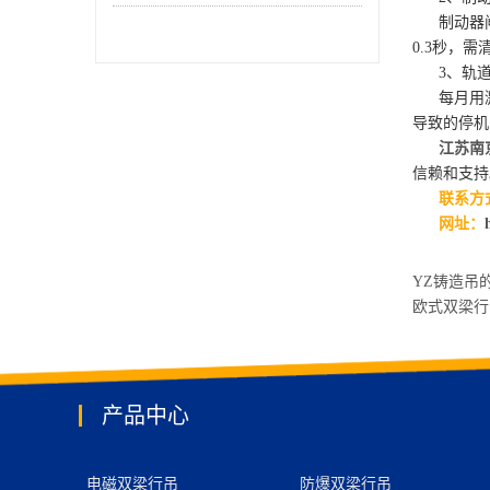
制动器闸瓦
0.3秒，
3、轨道
每月用激
导致的停机
江苏南
信赖和支持
联系方式：
网址：
YZ铸造吊
欧式双梁
产品中心
电磁双梁行吊
防爆双梁行吊