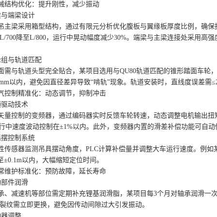
结构优化：提升刚性，减少振动
与端梁设计
梁采用箱型结构，通过有限元分析优化腹板与翼缘板厚度比例，确保抗扭
L/700降至L/800，运行中晃动幅度减少30%。端梁与主梁连接处采
组与轨道匹配
与轨道头型完全贴合，某项目选用与QU80轨道匹配的锥形踏面车轮，
.5mm以内，避免因直径差异导致“啃轨”现象。轨道安装时，直线度误差需≤2
控制精准化：动态调节，抑制冲击
驱动技术
量控制的变频器，通过编码器实时反馈车轮转速，动态调整电机输出扭矩
运行中速度波动控制在±1%以内。此外，变频器内置的滑差补偿功能可自
摆控制系统
感器监测吊具摆动角度，PLC计算补偿量并调整大车运行速度。例如某
制至±0.1m以内，大幅缩短定位时间。
维护标准化：预防故障，延长寿命
部件润滑
减速机等部位需定期补充锂基润滑脂，某项目每3个月对轴承润滑一次，
裂纹需立即更换，避免因传动间隙过大引发振动。
器调整