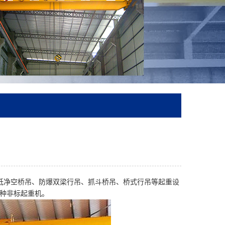
低净空桥吊、防爆双梁行吊、抓斗桥吊、桥式行吊等起重设
种非标起重机。