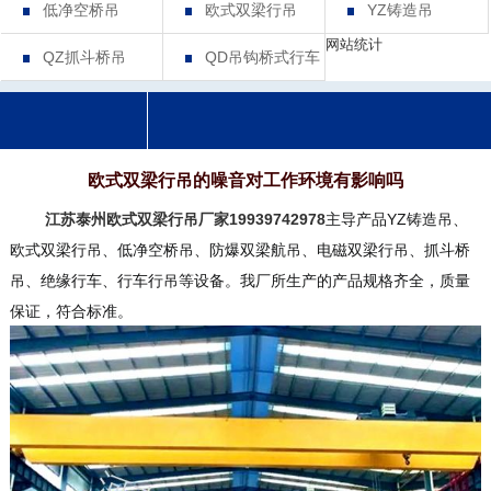
低净空桥吊
欧式双梁行吊
YZ铸造吊
网站统计
QZ抓斗桥吊
QD吊钩桥式行车
欧式双梁行吊的噪音对工作环境有影响吗
江苏泰州欧式双梁行吊厂家19939742978
主导产品YZ铸造吊、
欧式双梁行吊、低净空桥吊、防爆双梁航吊、电磁双梁行吊、抓斗桥
吊、绝缘行车、行车行吊等设备。我厂所生产的产品规格齐全，质量
保证，符合标准。